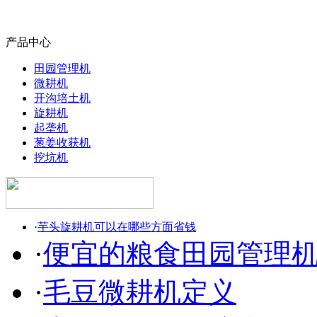
产品中心
田园管理机
微耕机
开沟培土机
旋耕机
起垄机
葱姜收获机
挖坑机
·
芋头旋耕机可以在哪些方面省钱
·
便宜的粮食田园管理
·
毛豆微耕机定义