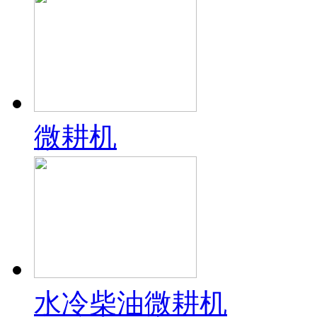
微耕机
水冷柴油微耕机