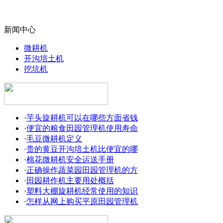
新闻中心
微耕机
开沟培土机
挖坑机
·
芋头旋耕机可以在哪些方面省钱
·
便宜的粮食田园管理机使用寿命
·
毛豆微耕机定义
·
贵的黄豆开沟培土机比便宜的哪
·
棉花微耕机安全运送手册
·
正确操作蔬菜园田园管理机的方
·
田园耕作机主要用处概括
·
塑料大棚旋耕机经常使用的知识
·
怎样从网上购买平原田园管理机