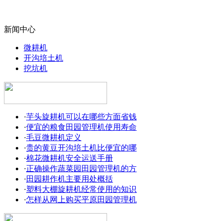
新闻中心
微耕机
开沟培土机
挖坑机
·
芋头旋耕机可以在哪些方面省钱
·
便宜的粮食田园管理机使用寿命
·
毛豆微耕机定义
·
贵的黄豆开沟培土机比便宜的哪
·
棉花微耕机安全运送手册
·
正确操作蔬菜园田园管理机的方
·
田园耕作机主要用处概括
·
塑料大棚旋耕机经常使用的知识
·
怎样从网上购买平原田园管理机