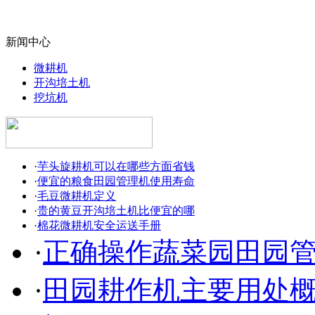
新闻中心
微耕机
开沟培土机
挖坑机
·
芋头旋耕机可以在哪些方面省钱
·
便宜的粮食田园管理机使用寿命
·
毛豆微耕机定义
·
贵的黄豆开沟培土机比便宜的哪
·
棉花微耕机安全运送手册
·
正确操作蔬菜园田园
·
田园耕作机主要用处