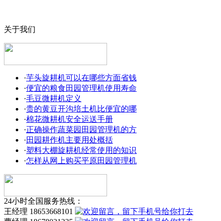
关于我们
·
芋头旋耕机可以在哪些方面省钱
·
便宜的粮食田园管理机使用寿命
·
毛豆微耕机定义
·
贵的黄豆开沟培土机比便宜的哪
·
棉花微耕机安全运送手册
·
正确操作蔬菜园田园管理机的方
·
田园耕作机主要用处概括
·
塑料大棚旋耕机经常使用的知识
·
怎样从网上购买平原田园管理机
24小时全国服务热线：
王经理 18653668101